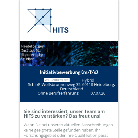
Initiativbewerbung (m/f/x)
Hybrid
VOLL- ODER TEILZEIT
Schloß-Wolfsbrunnenweg 35, 69118 Heidelberg,
Deutschland
Ohne Berufserfahrung
07.07.26
Sie sind interessiert, unser Team am
HITS zu verstärken? Das freut uns!
Wenn Sie bei unseren aktuellen Ausschreibungen
keine geeignete Stelle gefunden haben, Ihr
Forschungsgebiet oder Ihre Qualifikation passt